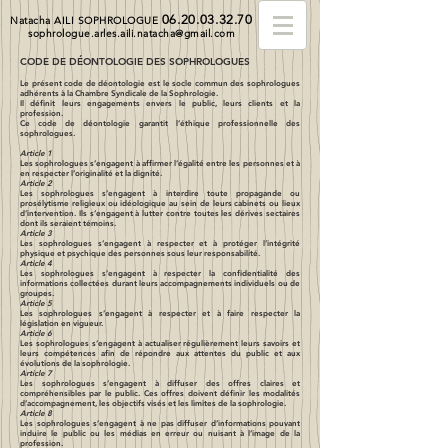
06.20.03.32.70
Natacha AILI SOPHROLOGUE
sophrologue.arles.aili.natacha@gmail.com
CODE DE DÉONTOLOGIE DES SOPHROLOGUES
Le présent code de déontologie est le socle commun des sophrologues
adhérents à la Chambre Syndicale de la Sophrologie.
Il définit leurs engagements envers le public, leurs clients et la
profession.
Ce code de déontologie garantit l’éthique professionnelle des
sophrologues.
Article 1
Les sophrologues s’engagent à affirmer l’égalité entre les personnes et à
en respecter l’originalité et la dignité.
Article 2
Les sophrologues s’engagent à interdire toute propagande ou
prosélytisme religieux ou idéologique au sein de leurs cabinets ou lieux
d’intervention. Ils s’engagent à lutter contre toutes les dérives sectaires
dont ils seraient témoins.
Article 3
Les sophrologues s’engagent à respecter et à protéger l’intégrité
physique et psychique des personnes sous leur responsabilité.
Article 4
Les sophrologues s’engagent à respecter la confidentialité des
informations collectées durant leurs accompagnements individuels ou de
groupes.
Article 5
Les sophrologues s’engagent à respecter et à faire respecter la
législation en vigueur.
Article 6
Les sophrologues s’engagent à actualiser régulièrement leurs savoirs et
leurs compétences afin de répondre aux attentes du public et aux
évolutions de la sophrologie.
Article 7
Les sophrologues s’engagent à diffuser des offres claires et
compréhensibles par le public. Ces offres doivent définir les modalités
d’accompagnement, les objectifs visés et les limites de la sophrologie.
Article 8
Les sophrologues s’engagent à ne pas diffuser d’informations pouvant
induire le public ou les médias en erreur ou nuisant à l’image de la
profession.